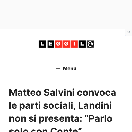
Vai
al
contenuto
Menu
Matteo Salvini convoca
le parti sociali, Landini
non si presenta: “Parlo
solo con Conte”