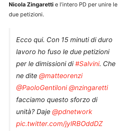
Nicola Zingaretti
e l’intero PD per unire le
due petizioni.
Ecco qui. Con 15 minuti di duro
lavoro ho fuso le due petizioni
per le dimissioni di
#Salvini
. Che
ne dite ⁦
@matteorenzi
@PaoloGentiloni
⁩ ⁦
@nzingaretti
facciamo questo sforzo di
unità? Daje ⁦
@pdnetwork
pic.twitter.com/jylRBOddDZ