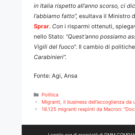
in Italia rispetto all’anno scorso, ci 
l’abbiamo fatto”,
esultava il Ministro 
Sprar
.
Con
i risparmi ottenuti, spieg
nello Stato:
“Quest’anno possiamo assu
Vigili del fuoco
“. Il cambio di politic
Carabinieri”.
Fonte: Agi, Ansa
Categorie
Politica
Migranti, il business dell’accoglienza da 
18.125 migranti respinti da Macron: “Docume
Leggilo.org di proprietà di DMM COMPANY 