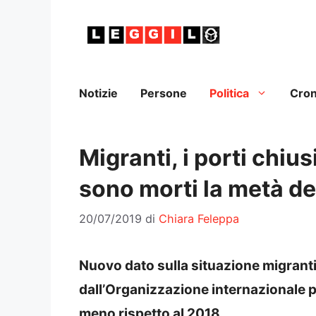
Vai
al
contenuto
Notizie
Persone
Politica
Cro
Migranti, i porti chiu
sono morti la metà de
20/07/2019
di
Chiara Feleppa
Nuovo dato sulla situazione migranti.
dall’Organizzazione internazionale pe
meno rispetto al 2018.