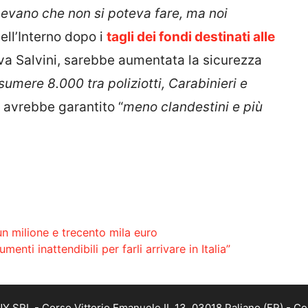
dicevano che non si poteva fare, ma noi
dell’Interno dopo i
tagli dei fondi destinati alle
ava Salvini, sarebbe aumentata la sicurezza
mere 8.000 tra poliziotti, Carabinieri e
he avrebbe garantito “
meno clandestini e più
un milione e trecento mila euro
nti inattendibili per farli arrivare in Italia”
SRL - Corso Vittorio Emanuele II, 13, 03018 Paliano (FR) - Co