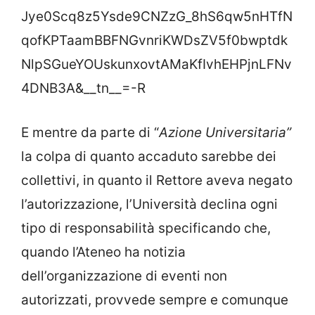
Jye0Scq8z5Ysde9CNZzG_8hS6qw5nHTfN
qofKPTaamBBFNGvnriKWDsZV5f0bwptdk
NlpSGueYOUskunxovtAMaKfIvhEHPjnLFNv
4DNB3A&__tn__=-R
E mentre da parte di “
Azione Universitaria”
la colpa di quanto accaduto sarebbe dei
collettivi, in quanto il Rettore aveva negato
l’autorizzazione, l’Università declina ogni
tipo di responsabilità specificando che,
quando l’Ateneo ha notizia
dell’organizzazione di eventi non
autorizzati, provvede sempre e comunque