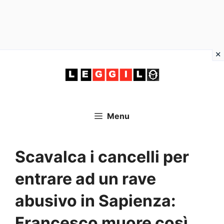
Vai
al
contenuto
Menu
Scavalca i cancelli per
entrare ad un rave
abusivo in Sapienza:
Francesco muore così