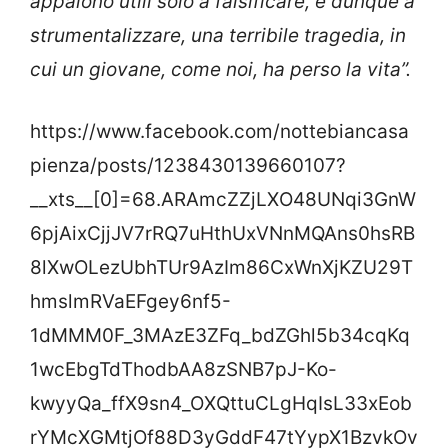
appaiono utili solo a falsificare, e dunque a
strumentalizzare, una terribile tragedia, in
cui un giovane, come noi, ha perso la vita”.
https://www.facebook.com/nottebiancasa
pienza/posts/1238430139660107?
__xts__[0]=68.ARAmcZZjLXO48UNqi3GnW
6pjAixCjjJV7rRQ7uHthUxVNnMQAns0hsRB
8lXwOLezUbhTUr9AzIm86CxWnXjKZU29T
hmslmRVaEFgey6nf5-
1dMMM0F_3MAzE3ZFq_bdZGhl5b34cqKq
1wcEbgTdThodbAA8zSNB7pJ-Ko-
kwyyQa_ffX9sn4_OXQttuCLgHqIsL33xEob
rYMcXGMtjOf88D3yGddF47tYypX1BzvkOv