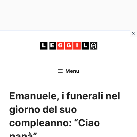
Vai
al
contenuto
Menu
Emanuele, i funerali nel
giorno del suo
compleanno: “Ciao
papà”