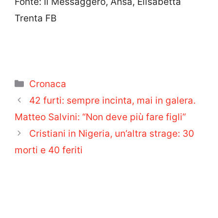
Fonte: Il Messaggero, Ansa, Elisabetta
Trenta FB
Categorie
Cronaca
42 furti: sempre incinta, mai in galera.
Matteo Salvini: “Non deve più fare figli”
Cristiani in Nigeria, un’altra strage: 30
morti e 40 feriti