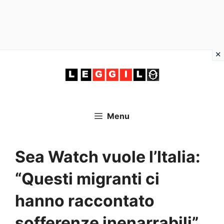
Vai
al
contenuto
Menu
Sea Watch vuole l’Italia:
“Questi migranti ci
hanno raccontato
sofferenze inenarrabili”