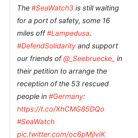
The
#SeaWatch3
is still waiting
for a port of safety, some 16
miles off
#Lampedusa
.
#DefendSolidarity
and support
our friends of
@_Seebruecke_
in
their petition to arrange the
reception of the 53 rescued
people in
#Germany
:
https://t.co/XhCMG85DQo
#SeaWatch
pic.twitter.com/oc6pMjlvIK