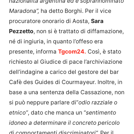
nazionalità argentina ed è soprannominato
Maradona”,
ha detto Borghi. Per il
vice
procuratore onorario di Aosta,
Sara
Pezzetto
,
non si è trattato di diffamazione,
né di ingiuria, in quanto l’offeso era
presente, informa
Tgcom24.
Così, è stato
richiesto al Giudice di pace l’archiviazione
dell’indagine a carico del gestore del bar
Cafè des Guides di Courmayeur.
Inoltre, in
base a una sentenza della Cassazione, non
si può neppure parlare di”
odio razziale o
etnico”
, dato che manca un “
sentimento
idoneo a determinare il concreto pericolo
di comportamenti discriminatori”.
Per il