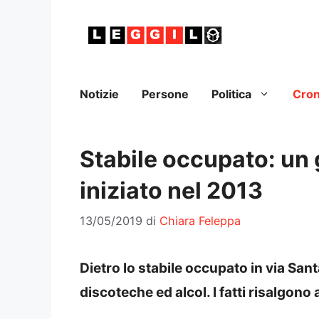
Vai
al
contenuto
Notizie
Persone
Politica
Cro
Stabile occupato: un g
iniziato nel 2013
13/05/2019
di
Chiara Feleppa
Dietro lo stabile occupato in via San
discoteche ed alcol. I fatti risalgono 