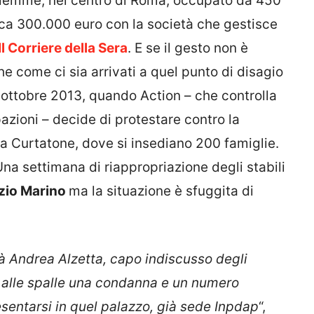
alemme, nel centro di Roma, occupato da 450
ca 300.000 euro con la società che gestisce
Il Corriere della Sera
. E se il gesto non è
e come ci sia arrivati a quel punto di disagio
12 ottobre 2013, quando Action – che controlla
azioni – decide di protestare contro la
via Curtatone, dove si insediano 200 famiglie.
 Una settimana di riappropriazione degli stabili
zio Marino
ma la situazione è sfuggita di
rà Andrea Alzetta, capo indiscusso degli
 alle spalle una condanna e un numero
esentarsi in quel palazzo, già sede Inpdap
“,