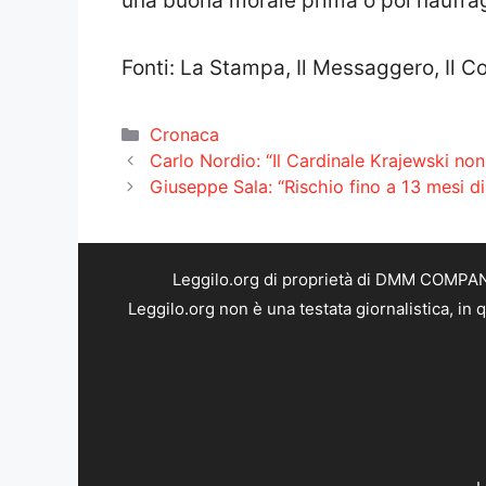
una buona morale prima o poi naufra
Fonti: La Stampa, Il Messaggero, Il Cor
Categorie
Cronaca
Carlo Nordio: “Il Cardinale Krajewski non h
Giuseppe Sala: “Rischio fino a 13 mesi di
Leggilo.org di proprietà di DMM COMPANY 
Leggilo.org non è una testata giornalistica, in