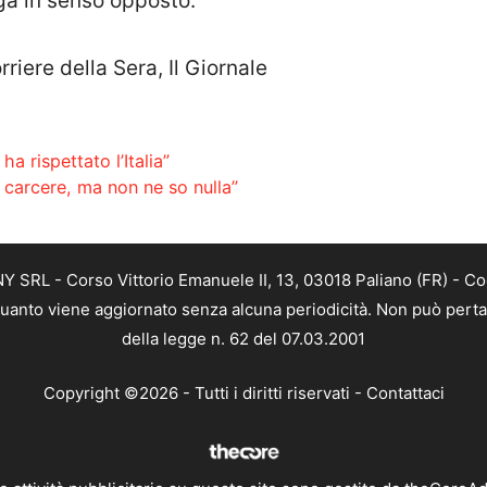
ga in senso opposto.
riere della Sera, Il Giornale
a rispettato l’Italia”
 carcere, ma non ne so nulla”
SRL - Corso Vittorio Emanuele II, 13, 03018 Paliano (FR) - Co
 quanto viene aggiornato senza alcuna periodicità. Non può perta
della legge n. 62 del 07.03.2001
Copyright ©2026 - Tutti i diritti riservati -
Contattaci