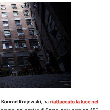
,
Konrad Krajewski
, ha
riattaccato la luce nel