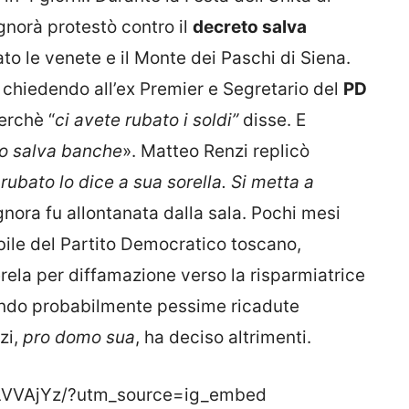
gnorà protestò contro il
decreto salva
ato le venete e il Monte dei Paschi di Siena.
 chiedendo all’ex Premier e Segretario del
PD
erchè “
ci avete rubato i soldi”
disse. E
o salva banche
». Matteo Renzi replicò
rubato lo dice a sua sorella. Si metta a
signora fu allontanata dalla sala. Pochi mesi
bile del Partito Democratico toscano,
rela per diffamazione verso la risparmiatrice
ando probabilmente pessime ricadute
zi,
pro domo sua
, ha deciso altrimenti.
LVVAjYz/?utm_source=ig_embed