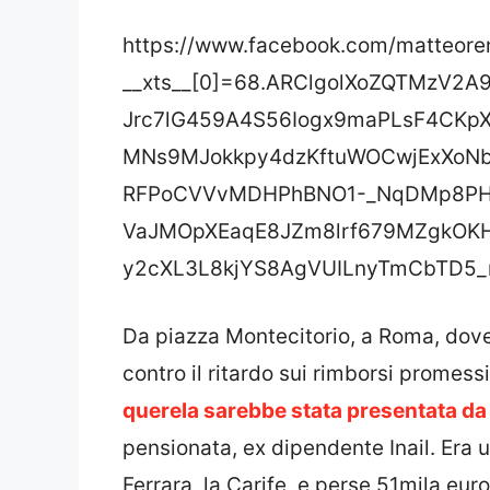
https://www.facebook.com/matteore
__xts__[0]=68.ARClgolXoZQTMzV2
Jrc7lG459A4S56Iogx9maPLsF4CKpX
MNs9MJokkpy4dzKftuWOCwjExXoNb
RFPoCVVvMDHPhBNO1-_NqDMp8PH2
VaJMOpXEaqE8JZm8lrf679MZgkOKH
y2cXL3L8kjYS8AgVUILnyTmCbTD5_rv
Da piazza Montecitorio, a Roma, dove
contro il ritardo sui rimborsi promess
querela sarebbe stata presentata da
pensionata, ex dipendente Inail. Era 
Ferrara, la Carife, e perse 51mila euro