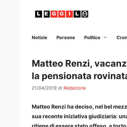
Vai
al
contenuto
Notizie
Persone
Politica
Cro
Matteo Renzi, vacanz
la pensionata rovinat
21/04/2019
di
Redazione
Matteo Renzi
ha deciso, nel bel mezz
sua recente iniziativa giudiziaria: una
ritiene di essere stato offeso, a torto