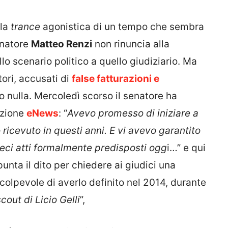
 la
trance
agonistica di un tempo che sembra
enatore
Matteo Renzi
non rinuncia alla
o scenario politico a quello giudiziario. Ma
ori, accusati di
false fatturazioni e
o nulla. Mercoledì scorso il senatore ha
azione
eNews
: “
Avevo promesso di iniziare a
ricevuto in questi anni. E vi avevo garantito
 dieci atti formalmente predisposti ogg
i…” e qui
punta il dito per chiedere ai giudici una
colpevole di averlo definito nel 2014, durante
cout di Licio Gelli
”,