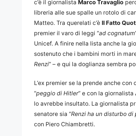
c’è il giornalista
Marco Travaglio
perc
libreria alle sue spalle un rotolo di c
Matteo. Tra querelati c’è
Il Fatto Quo
premier il varo di leggi “
ad cognatum
Unicef. A finire nella lista anche la gi
sostenuto che i bambini morti in mare
Renzi
” – e qui la doglianza sembra p
L’ex premier se la prende anche con 
“
peggio di Hitler
” e con la giornalista
lo avrebbe insultato. La giornalista p
senatore sia “
Renzi ha un disturbo di 
con Piero Chiambretti.