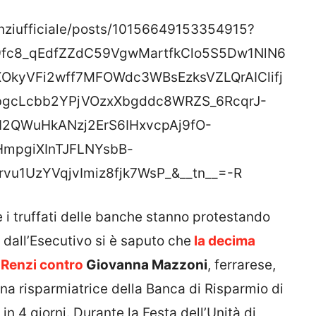
nziufficiale/posts/10156649153354915?
A9fc8_qEdfZZdC59VgwMartfkClo5S5Dw1NlN6
OkyVFi2wff7MFOWdc3WBsEzksVZLQrAIClifj
gcLcbb2YPjVOzxXbgddc8WRZS_6RcqrJ-
QWuHkANzj2ErS6IHxvcpAj9fO-
mpgiXInTJFLNYsbB-
u1UzYVqjvImiz8fjk7WsP_&__tn__=-R
 i truffati delle banche stanno protestando
i dall’Esecutivo si è saputo che
la decima
 Renzi contro
Giovanna Mazzoni
, ferrarese,
una risparmiatrice della Banca di Risparmio di
 in 4 giorni. Durante la Festa dell’Unità di