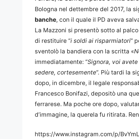
Bologna nel dettembre del 2017, la si
banche
, con il quale il PD aveva salv
La Mazzoni si presentò sotto al palco
di restituire “
i soldi ai risparmiatori
” p
sventolò la bandiera con la scritta «
N
immediatamente: “
Signora, voi avete 
sedere, cortesemente
“. Più tardi la 
dopo, in dicembre, il legale responsa
Francesco Bonifazi, depositò una que
ferrarese. Ma poche ore dopo, valut
d’immagine, la querela fu ritirata. Ren
https://www.instagram.com/p/BvYm