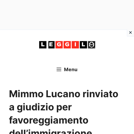
Vai
al
contenuto
Menu
Mimmo Lucano rinviato
a giudizio per
favoreggiamento
dell’immigrazione