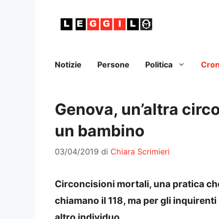
Vai
al
contenuto
Notizie
Persone
Politica
Cro
Genova, un’altra circ
un bambino
03/04/2019
di
Chiara Scrimieri
Circoncisioni mortali, una pratica c
chiamano il 118, ma per gli inquirent
altro individuo.