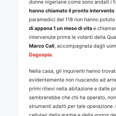
donne nigeriane come sono andati i fa
hanno chiamato il pronto intervento 
paramedici del 118 non hanno potuto f
di appena 1 un mese di vita
e chiamar
intervenute prima le volanti della Qu
Marco Calì
, accompagnata dagli uomin
Dagospia
.
Nella casa, gli inquirenti hanno trova
evidentemente non riuscendo ad arres
primi rilievi nella abitazione e dalle p
sembrerebbe che chi ha operato,
non
strumenti adatti per tale operazione
.
cellulari della madre e della nonna de