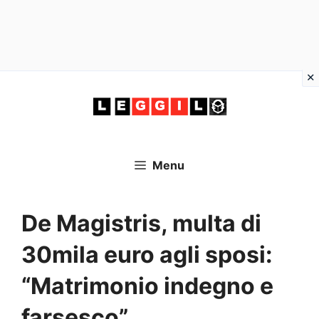
Vai
al
contenuto
Menu
De Magistris, multa di
30mila euro agli sposi:
“Matrimonio indegno e
farsesco”