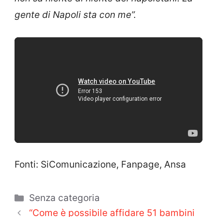
gente di Napoli sta con me”.
Fonti: SiComunicazione, Fanpage, Ansa
Categorie
Senza categoria
“Come è possibile affidare 51 bambini