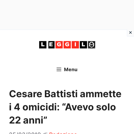
Vai
al
contenuto
Menu
Cesare Battisti ammette
i 4 omicidi: “Avevo solo
22 anni”