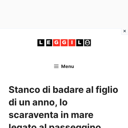
Vai
al
contenuto
Menu
Stanco di badare al figlio
di un anno, lo
scaraventa in mare
legato al passeggino