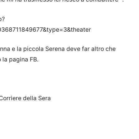
p?
0368711849677&type=3&theater
na e la piccola Serena deve far altro che
o la pagina FB.
Corriere della Sera