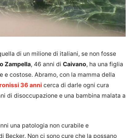
ella di un milione di italiani, se non fosse
o Zampella
, 46 anni di
Caivano
, ha una figlia
nue e costose. Abramo, con la mamma della
onissi 36 anni
cerca di darle ogni cura
anni di disoccupazione e una bambina malata a
nni una patologia non curabile e
di Becker. Non ci sono cure che la possano