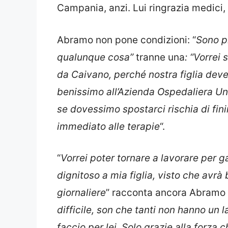
Campania, anzi. Lui ringrazia medici, 
Abramo non pone condizioni: “
Sono pr
qualunque cosa”
tranne una
: “Vorrei
da Caivano, perché nostra figlia deve
benissimo all’Azienda Ospedaliera Uni
se dovessimo spostarci rischia di fini
immediato alle terapie
“.
“
Vorrei poter tornare a lavorare per g
dignitoso a mia figlia, visto che avrà 
giornaliere
” racconta ancora Abramo 
difficile, son che tanti non hanno un 
faccio per lei. Solo grazie alla forza