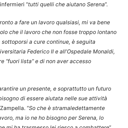
infermieri “
tutti quelli che aiutano Serena
”.
onto a fare un lavoro qualsiasi, mi va bene
 solo che il lavoro che non fosse troppo lontano
 sottoporsi a cure continue, è seguita
versitaria Federico II e all’Ospedale Monaldi,
re “fuori lista” e di non aver accesso
arantire un presente, e soprattutto un futuro
bisogno di essere aiutata nelle sue attività
Zampella. “
So che è stramaledettamente
lavoro, ma io ne ho bisogno per Serena, lo
 che mi ha trasmesso lei riesco a combattere
” .