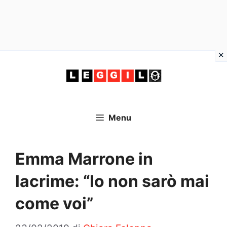
Vai
al
contenuto
Menu
Emma Marrone in
lacrime: “Io non sarò mai
come voi”