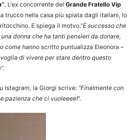
a”
.
L’ex concorrente del
Grande Fratello Vip
 trucco nella casa più spiata dagli italiani, lo
ritocchino. E spiega il motvo.”
È successo che
di una donna che ha tanti pensieri da donare,
llo come hanno scritto
puntualizza Eleonora
–
voglia di vivere per stare dentro questo
a”
.
su Istagram, la Giorgi scrive:
“Finalmente con
he pazienza che ci vuoleeee!
“.