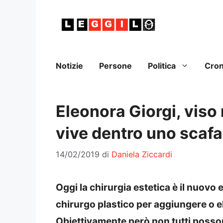
Vai
al
contenuto
Notizie
Persone
Politica
Cro
Eleonora Giorgi, viso
vive dentro uno scaf
14/02/2019
di
Daniela Ziccardi
Oggi la chirurgia estetica è il nuovo 
chirurgo plastico per aggiungere o el
Obiettivamente però non tutti posso