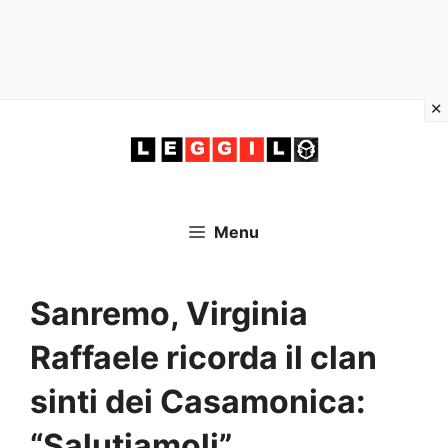
Vai
al
contenuto
Menu
Sanremo, Virginia
Raffaele ricorda il clan
sinti dei Casamonica:
“Salutiamoli”