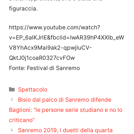
figuraccia.
https://www.youtube.com/watch?
v=EP_6alKJrlE&fbclid=IwAR39hP4XXIb_eW
V8YhAcx9Mai9ak2-qpwjluCV-
QktJ0j1coaR0327cvFOw
Fonte: Festival di Sanremo
Categorie
Spettacolo
Bisio dal palco di Sanremo difende
Baglioni: “le persone serie studiano e no lo
criticano”
Sanremo 2019, i duetti della quarta