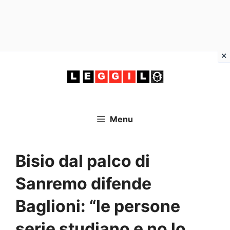
Vai
al
contenuto
Menu
Bisio dal palco di
Sanremo difende
Baglioni: “le persone
serie studiano e no lo