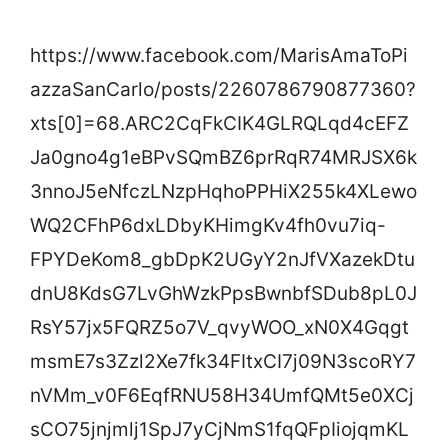
https://www.facebook.com/MarisAmaToPi
azzaSanCarlo/posts/2260786790877360?
xts[0]=68.ARC2CqFkCIK4GLRQLqd4cEFZ
Ja0gno4g1eBPvSQmBZ6prRqR74MRJSX6k
3nnoJ5eNfczLNzpHqhoPPHiX255k4XLewo
WQ2CFhP6dxLDbyKHimgKv4fh0vu7iq-
FPYDeKom8_gbDpK2UGyY2nJfVXazekDtu
dnU8KdsG7LvGhWzkPpsBwnbfSDub8pL0J
RsY57jx5FQRZ5o7V_qvyWOO_xN0X4Gqgt
msmE7s3Zzl2Xe7fk34FItxCI7j09N3scoRY7
nVMm_v0F6EqfRNU58H34UmfQMt5e0XCj
sCO75jnjmlj1SpJ7yCjNmS1fqQFpIiojqmKL