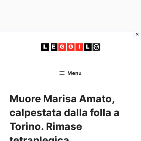
Vai
al
contenuto
Menu
Muore Marisa Amato,
calpestata dalla folla a
Torino. Rimase
tetraplegica