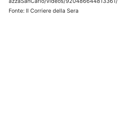
azzaSanCarlo/videos/920486644813361/
Fonte: Il Corriere della Sera