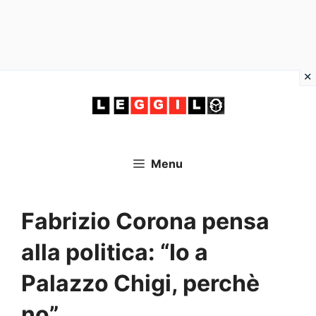
Vai
al
contenuto
Menu
Fabrizio Corona pensa
alla politica: “Io a
Palazzo Chigi, perchè
no”