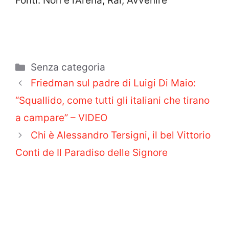
Fonti: Non è l’Arena, Rai, Avvenire
Categorie
Senza categoria
Friedman sul padre di Luigi Di Maio:
“Squallido, come tutti gli italiani che tirano
a campare” – VIDEO
Chi è Alessandro Tersigni, il bel Vittorio
Conti de Il Paradiso delle Signore