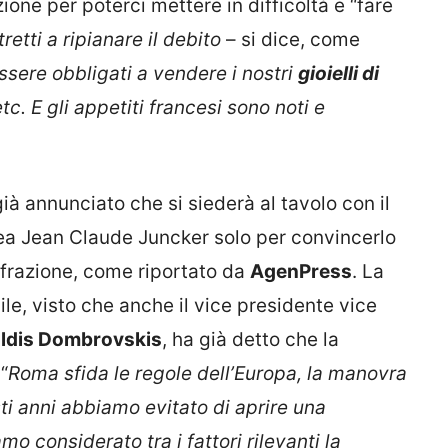
ione per poterci mettere in difficoltà e “fare
tti a ripianare il debito
– si dice, come
ssere obbligati a vendere i nostri
gioielli di
etc. E gli appetiti francesi sono noti e
ià annunciato che si siederà al tavolo con il
a Jean Claude Juncker solo per convincerlo
frazione, come riportato da
AgenPress
. La
le, visto che anche il vice presidente vice
ldis Dombrovskis
, ha già detto che la
“
Roma sfida le regole dell’Europa, la manovra
ti anni abbiamo evitato di aprire una
o considerato tra i fattori rilevanti la