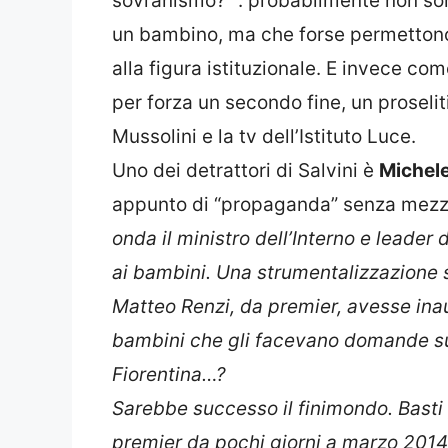
sovranismo?” : probabilmente non son
un bambino, ma che forse permettono 
alla figura istituzionale. E invece co
per forza un secondo fine, un proseli
Mussolini e la tv dell’Istituto Luce.
Uno dei detrattori di Salvini è
Michele
appunto di “propaganda” senza mezzi
onda il ministro dell’Interno e leader
ai bambini. Una strumentalizzazione
Matteo Renzi, da premier, avesse in
bambini che gli facevano domande sul
Fiorentina…?
Sarebbe successo il finimondo.
Basti
premier da pochi giorni a marzo 2
014