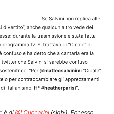
Se Salvini non replica alle
 divertito”, anche qualcun altro vede dei
pesse: durante la trasmissione è stata fatta
n programma tv. Si trattava di “Cicale” di
i è confuso e ha detto che a cantarla era la
u twitter che Salvini si sarebbe confuso
sostenitrice: “Per
@
matteosalvinimi
“Cicale”
 zelo per contraccambiare gli apprezzamenti
di italianismo. H*
#
heatherparisi”
.
” è di
@LCuccarini
(sigh!). Eccesso