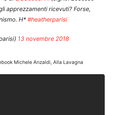
li apprezzamenti ricevuti? Forse,
anismo. H*
#heatherparisi
parisi)
13 novembre 2018
acebook Michele Anzaldi, Alla Lavagna