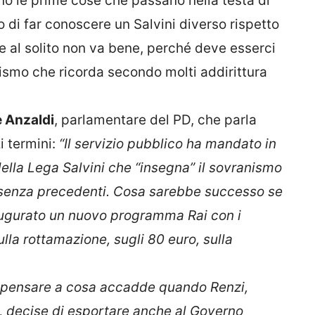
o le prime cose che passano nella testa di
di far conoscere un Salvini diverso rispetto
me al solito non va bene, perché deve esserci
tismo che ricorda secondo molti addirittura
 Anzaldi
, parlamentare del PD, che parla
 termini:
“Il servizio pubblico ha mandato in
 della Lega Salvini che “insegna” il sovranismo
 senza precedenti.
Cosa sarebbe successo se
augurato un nuovo programma Rai con i
la rottamazione, sugli 80 euro, sulla
 pensare a cosa accadde quando Renzi,
, decise di esportare anche al Governo