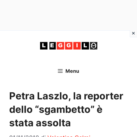
Vai
al
contenuto
Menu
Petra Laszlo, la reporter
dello “sgambetto” è
stata assolta