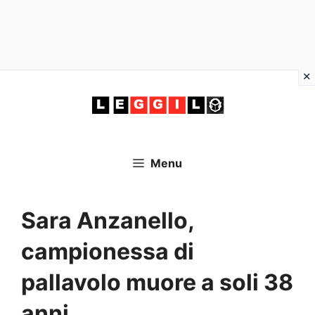
Vai
al
contenuto
Menu
Sara Anzanello,
campionessa di
pallavolo muore a soli 38
anni