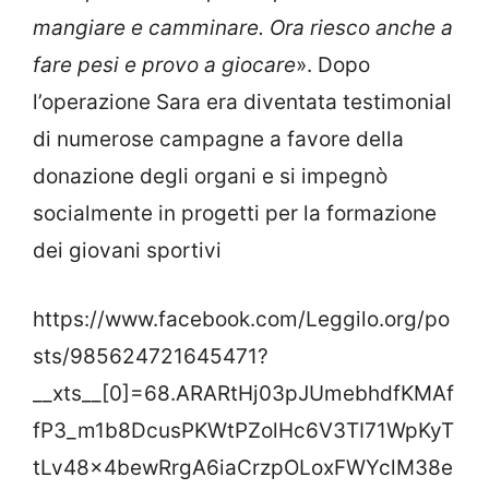
mangiare e camminare. Ora riesco anche a
fare pesi e provo a giocare
». Dopo
l’operazione Sara era diventata testimonial
di numerose campagne a favore della
donazione degli organi e si impegnò
socialmente in progetti per la formazione
dei giovani sportivi
https://www.facebook.com/Leggilo.org/po
sts/985624721645471?
__xts__[0]=68.ARARtHj03pJUmebhdfKMAf
fP3_m1b8DcusPKWtPZolHc6V3TI71WpKyT
tLv48x4bewRrgA6iaCrzpOLoxFWYclM38e