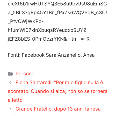
cieXt6b1rwHUTSYQ3E58u9bv9s98uEmSG
a_5BLS7gRp45Y1Bn_fPxZs6WQVPqB_c3IU
_PtvQWjWKPo-
hfumWI07xinXbuqsRYeudxoSUYZ-
jEFZ8bES_0PmOczrYKN&__tn__=-R
Fonti: Facebook Sara Anzanello, Ansa
Categorie
Persone
Elena Santarelli: “Per mio figlio nulla è
scontato. Quando si alza, non so se tornerà
a letto”
Grande Fratello, dopo 13 anni la resa