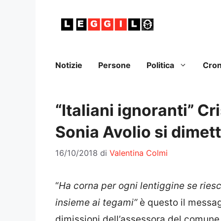
Vai
al
contenuto
Notizie
Persone
Politica
Cro
“Italiani ignoranti” C
Sonia Avolio si dimet
16/10/2018
di
Valentina Colmi
“
Ha corna per ogni lentiggine se ries
insieme ai tegami”
è questo il messag
dimissioni dell’assessora del comune 