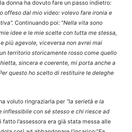
, la donna ha dovuto fare un passo indietro:
 offeso dal mio video: volevo fare ironia e
tiva”.
Continuando poi: “
Nella vita sono
mie idee e le mie scelte con tutta me stessa,
 e più agevole, viceversa non avrei mai
un territorio storicamente rosso come quello
ietta, sincera e coerente, mi porta anche a
er questo ho scelto di restituire le deleghe
o, ha voluto ringraziarla per
“la serietà e la
e inflessibile con sé stesso e chi riesce ad
i fatto l’assessora era già stata messa alle
dola così ad abbandonare l’incarico:”
Fa