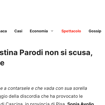
naca
Casi
Economia
Spettacolo
Gossip
ristina Parodi non si scusa,
te
ce a contarsele e che vada con sua sorella
gio della discordia che ha provocato le
di Cascina, in provincia di Pisa,
Sonia Avolio
,