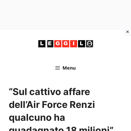
Vai
al
contenuto
Menu
“Sul cattivo affare
dell’Air Force Renzi
qualcuno ha
guadagnato 18 milioni”