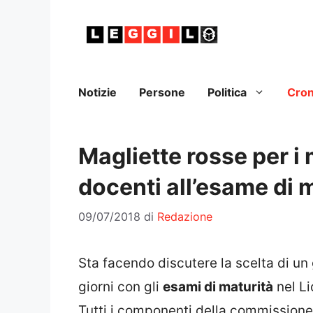
Vai
al
contenuto
Notizie
Persone
Politica
Cro
Magliette rosse per i 
docenti all’esame di 
09/07/2018
di
Redazione
Sta facendo discutere la scelta di un
giorni con gli
esami di maturità
nel Li
Tutti i componenti della commissione – 