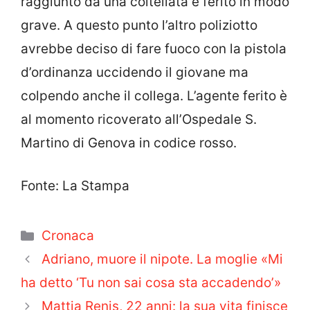
raggiunto da una coltellata e ferito in modo
grave. A questo punto l’altro poliziotto
avrebbe deciso di fare fuoco con la pistola
d’ordinanza uccidendo il giovane ma
colpendo anche il collega. L’agente ferito è
al momento ricoverato all’Ospedale S.
Martino di Genova in codice rosso.
Fonte: La Stampa
Categorie
Cronaca
Adriano, muore il nipote. La moglie «Mi
ha detto ‘Tu non sai cosa sta accadendo’»
Mattia Renis, 22 anni: la sua vita finisce