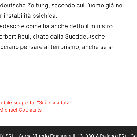
eddeutsche Zeitung, secondo cui l’uomo già nel
 instabilità psichica.
 tedesco e come ha anche detto il ministro
Herbert Reul, citato dalla Sueddeutsche
cciano pensare al terrorismo, anche se si
ribile scoperta: “Si è suicidata”
 Michael Goolaerts
SRL - Corso Vittorio Emanuele II, 13, 03018 Paliano (FR) - Co