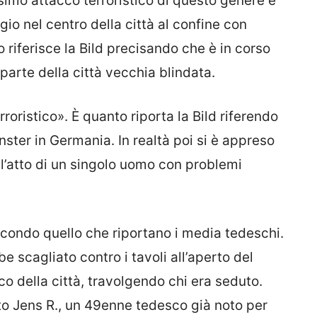
esimo attacco terroristico di questo genere è
io nel centro della città al confine con
 riferisce la Bild precisando che è in corso
parte della città vecchia blindata.
roristico». È quanto riporta la Bild riferendo
ster in Germania. In realtà poi si è appreso
ll’atto di un singolo uomo con problemi
secondo quello che riportano i media tedeschi.
be scagliato contro i tavoli all’aperto del
ico della città, travolgendo chi era seduto.
to Jens R., un 49enne tedesco già noto per