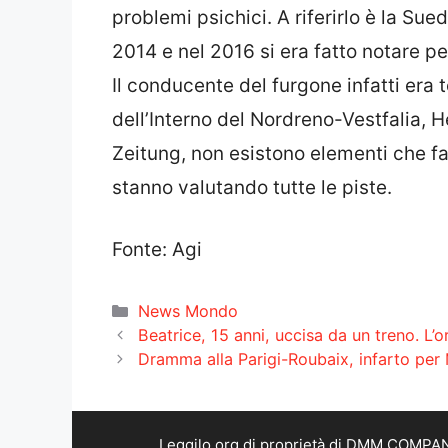
problemi psichici. A riferirlo è la Su
2014 e nel 2016 si era fatto notare per
Il conducente del furgone infatti era
dell’Interno del Nordreno-Vestfalia, 
Zeitung, non esistono elementi che fa
stanno valutando tutte le piste.
Fonte: Agi
Categorie
News Mondo
Beatrice, 15 anni, uccisa da un treno. L’or
Dramma alla Parigi-Roubaix, infarto per
Leggilo.org di proprietà di DMM COMPANY 