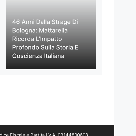
46 Anni Dalla Strage Di
Bologna: Mattarella
Ricorda L’Impatto
Profondo Sulla Storia E
Coscienza Italiana
dice Fiscale e Partita I.V.A. 03144800608