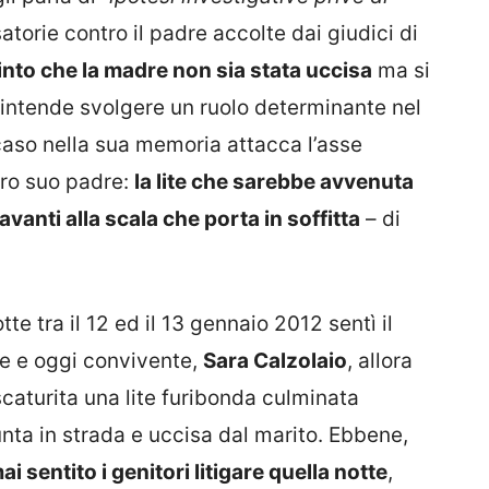
atorie contro il padre accolte dai giudici di
into che la madre
non sia stata uccisa
ma si
 intende svolgere un ruolo determinante nel
caso nella sua memoria attacca l’asse
tro suo padre:
la lite che sarebbe avvenuta
vanti alla scala che porta in soffitta
– di
te tra il 12 ed il 13 gennaio 2012 sentì il
te e oggi convivente,
Sara Calzolaio
, allora
 scaturita una lite furibonda culminata
unta in strada e uccisa dal marito. Ebbene,
i sentito i genitori litigare quella notte
,