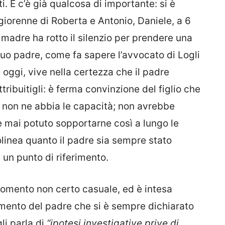
. E c’è già qualcosa di importante: si è
giorenne di Roberta e Antonio, Daniele, a 6
 madre ha rotto il silenzio per prendere una
 suo padre, come fa sapere l’avvocato di Logli
e oggi, vive nella certezza che il padre
ribuitigli: è ferma convinzione del figlio che
 non ne abbia le capacità; non avrebbe
e mai potuto sopportarne così a lungo le
linea quanto il padre sia sempre stato
e un punto di riferimento.
 momento non certo casuale, ed è intesa
imento del padre che si è sempre dichiarato
li parla di
“ipotesi investigative prive di