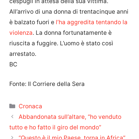
cespugli in attesa della sua vittima.
All’arrivo di una donna di trentacinque anni
è balzato fuori e
l’ha aggredita tentando la
violenza
. La donna fortunatamente è
riuscita a fuggire. L’uomo è stato così
arrestato.
BC
Fonte: Il Corriere della Sera
Categorie
Cronaca
Abbandonata sull’altare, “ho venduto
tutto e ho fatto il giro del mondo”
“Questo è il mio Paese, torna in Africa”