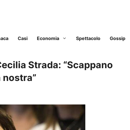
naca
Casi
Economia
Spettacolo
Gossip
 Cecilia Strada: “Scappano
a nostra”