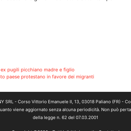
x pugili picchiano madre e figlio
sto paese protestano in favore dei migranti
SRL - Corso Vittorio Emanuele II, 13, 03018 Paliano (FR) - Co
 quanto viene aggiornato senza alcuna periodicità. Non può perta
della legge n. 62 del 07.03.2001