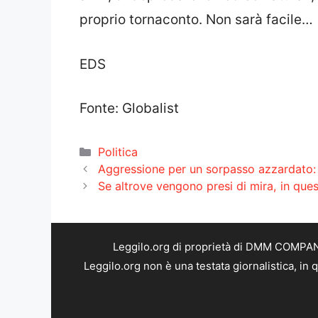
proprio tornaconto. Non sarà facile…
EDS
Fonte: Globalist
Categorie
Politica
Aggressione per un sorpasso azzardato: e
Se altrove vengono presi di mira, in que
Leggilo.org di proprietà di DMM COMPANY 
Leggilo.org non è una testata giornalistica, in