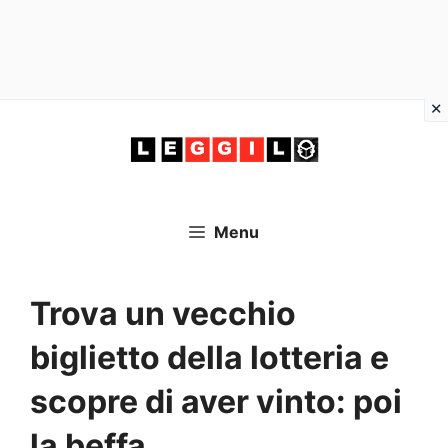
Vai
al
contenuto
Menu
Trova un vecchio
biglietto della lotteria e
scopre di aver vinto: poi
la beffa