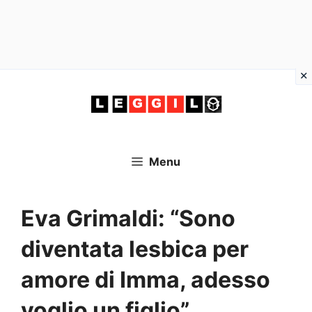
Vai
al
contenuto
Menu
Eva Grimaldi: “Sono
diventata lesbica per
amore di Imma, adesso
voglio un figlio”