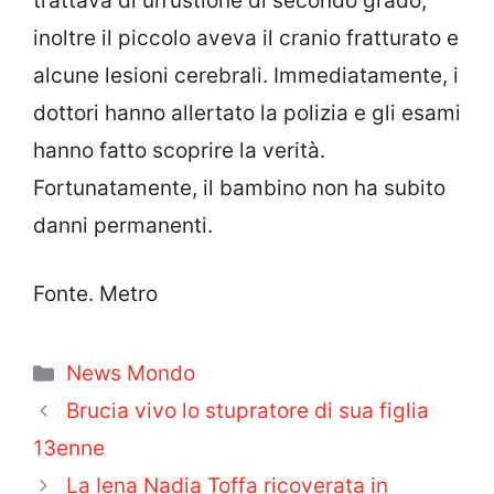
trattava di un’ustione di secondo grado;
inoltre il piccolo aveva il cranio fratturato e
alcune lesioni cerebrali. Immediatamente, i
dottori hanno allertato la polizia e gli esami
hanno fatto scoprire la verità.
Fortunatamente, il bambino non ha subito
danni permanenti.
Fonte. Metro
Categorie
News Mondo
Brucia vivo lo stupratore di sua figlia
13enne
La Iena Nadia Toffa ricoverata in