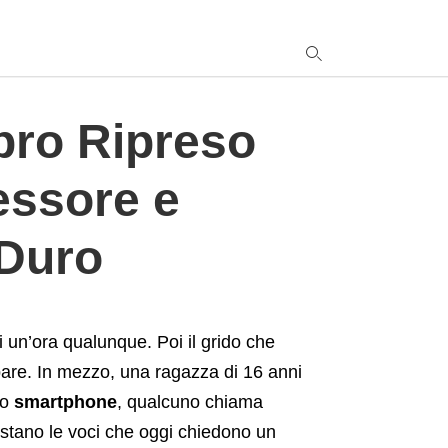
resto.+L%26%238217%3BAppello+per+un+Pugno+Duro
upro Ripreso
y
essore e
s
q
h
 Duro
e
di un’ora qualunque. Poi il grido che
pare. In mezzo, una ragazza di 16 anni
lo
smartphone
, qualcuno chiama
stano le voci che oggi chiedono un