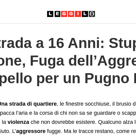
Smartphone%2C+Fuga+dell%26%238217%3BAggressore+e+Ar
trada a 16 Anni: St
ne, Fuga dell’Aggr
ppello per un Pugno
na strada di quartiere
, le finestre socchiuse, il brusio 
pacca l’aria e la corsa di chi non sa se guardare o scap
 la
violenza
che non dovrebbe esistere. Qualcuno alza 
iuto. L’
aggressore
fugge. Ma le tracce restano, come re