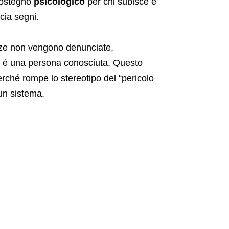
sostegno
psicologico
per chi subisce e
cia segni.
enze non vengono denunciate,
re è una persona conosciuta. Questo
erché rompe lo stereotipo del “pericolo
 un sistema.