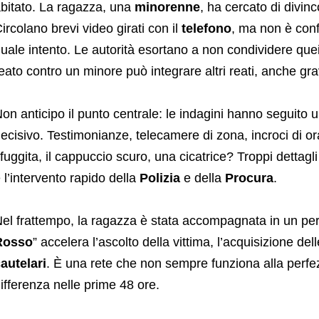
bitato. La ragazza, una
minorenne
, ha cercato di divinco
ircolano brevi video girati con il
telefono
, ma non è conf
uale intento. Le autorità esortano a non condividere quei
eato contro un minore può integrare altri reati, anche gra
on anticipo il punto centrale: le indagini hanno seguito u
ecisivo. Testimonianze, telecamere di zona, incroci di orar
fuggita, il cappuccio scuro, una cicatrice? Troppi dettagli
 l’intervento rapido della
Polizia
e della
Procura
.
el frattempo, la ragazza è stata accompagnata in un percor
Rosso
” accelera l’ascolto della vittima, l’acquisizione de
autelari
. È una rete che non sempre funziona alla perfe
ifferenza nelle prime 48 ore.