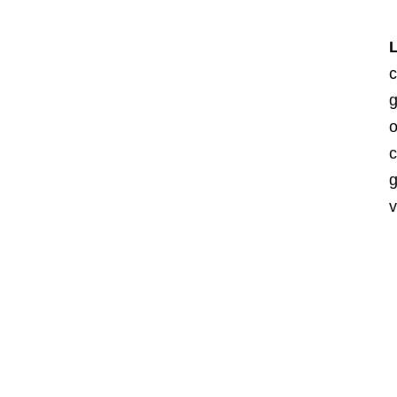
c
g
o
c
g
v