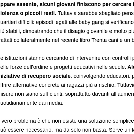
ppare assente, alcuni giovani finiscono per cercare i
iolenza o piccoli reati.
Tuttavia sarebbe sbagliato pensa
uartieri difficili: episodi legati alle baby gang si verifi
iù stabili, dimostrando che il disagio giovanile è molto
rattati collateralmente nel recente libro Trenta cani e un
e istituzioni stanno cercando di intervenire con controll
elle forze dell’ordine e progetti educativi nelle scuole.
Al
niziative di recupero sociale
, coinvolgendo educatori, p
ffrire alternative concrete ai ragazzi più a rischio. Tuttav
isure non siano sufficienti, soprattutto davanti all’aument
uotidianamente dai media.
l vero problema è che non esiste una soluzione semplice
uò essere necessario, ma da solo non basta. Serve un l