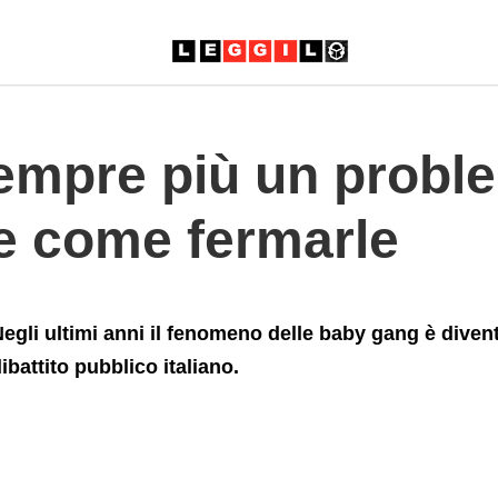
ficile+capire+come+fermarle
pre più un problema
ire come fermarle
egli ultimi anni il fenomeno delle baby gang è diven
ibattito pubblico italiano.