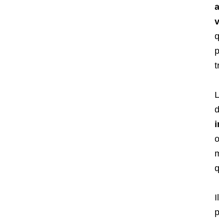
a
v
q
p
t
L
d
i
o
m
q
I
p