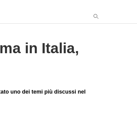
 in Italia,
y
s
q
h
e
tato uno dei temi più discussi nel