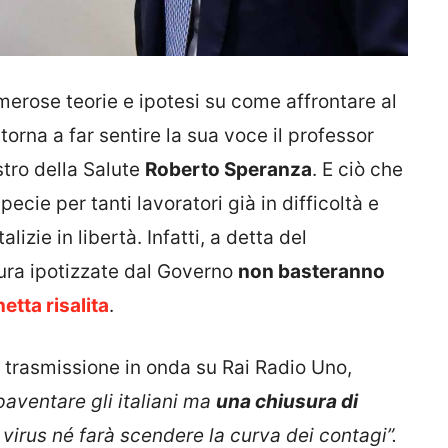
merose teorie e ipotesi su come affrontare al
torna a far sentire la sua voce il professor
stro della Salute
Roberto Speranza
. E ciò che
ecie per tanti lavoratori già in difficoltà e
lizie in libertà. Infatti, a detta del
sura ipotizzate dal Governo
non basteranno
netta risalita
.
,
trasmissione in onda su Rai Radio Uno,
paventare gli italiani ma
una chiusura di
 virus né farà scendere la curva dei contagi”.