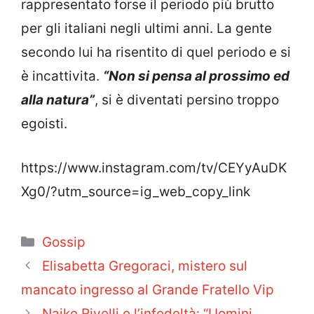
rappresentato forse il periodo più brutto
per gli italiani negli ultimi anni. La gente
secondo lui ha risentito di quel periodo e si
è incattivita.
“Non si pensa al prossimo ed
alla natura”
, si è diventati persino troppo
egoisti.
https://www.instagram.com/tv/CEYyAuDK
Xg0/?utm_source=ig_web_copy_link
Categorie
Gossip
Elisabetta Gregoraci, mistero sul
mancato ingresso al Grande Fratello Vip
Naike Rivelli e l’infedeltà: “Uomini