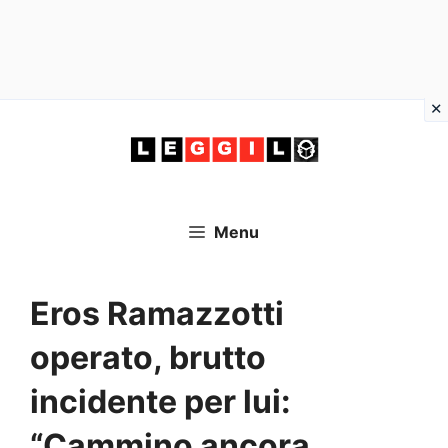
Vai
al
contenuto
Menu
Eros Ramazzotti
operato, brutto
incidente per lui:
“Cammino ancora