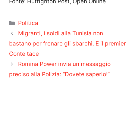
Fonte: Huffignton Post, Open Online
Categorie
Politica
Migranti, i soldi alla Tunisia non
bastano per frenare gli sbarchi. E il premier
Conte tace
Romina Power invia un messaggio
preciso alla Polizia: “Dovete saperlo!”