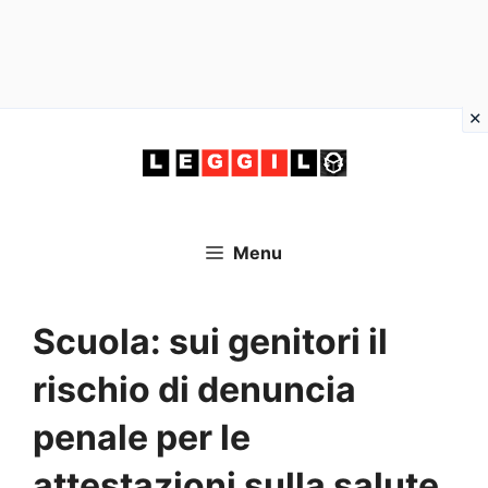
Vai
al
contenuto
Menu
Scuola: sui genitori il
rischio di denuncia
penale per le
attestazioni sulla salute