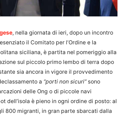
rgese
, nella giornata di ieri, dopo un incontro
senziato il Comitato per l’Ordine e la
litana siciliana, è partita nel pomeriggio alla
uazione sul piccolo primo lembo di terra dopo
tante sia ancora in vigore il provvedimento
l declassamento a
“porti non sicuri”
sono
arcazioni delle Ong o di piccole navi
t dell’isola è pieno in ogni ordine di posto: al
li 800 migranti, in gran parte sbarcati dalla