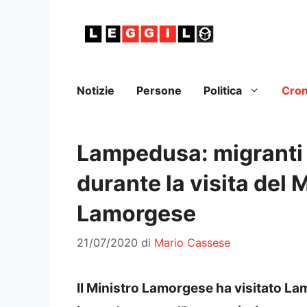
Vai
al
contenuto
Notizie
Persone
Politica
Cro
Lampedusa: migranti 
durante la visita del M
Lamorgese
21/07/2020
di
Mario Cassese
Il Ministro Lamorgese ha visitato La