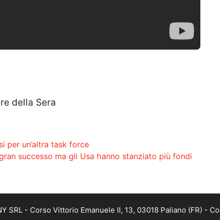
ere della Sera
i per un’altra task force
 gran successo ma gli Usa hanno stanziato più fondi
SRL - Corso Vittorio Emanuele II, 13, 03018 Paliano (FR) - Co