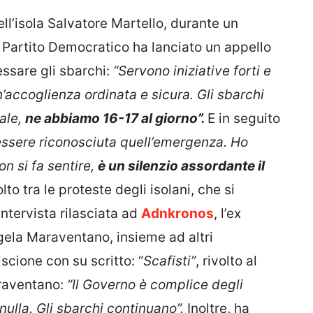
dell’isola Salvatore Martello, durante un
 Partito Democratico ha lanciato un appello
ssare gli sbarchi:
“Servono iniziative forti e
’accoglienza ordinata e sicura. Gli sbarchi
ale,
ne abbiamo 16-17 al giorno”.
E in seguito
sere riconosciuta quell’emergenza. Ho
n si fa sentire,
è un silenzio assordante il
to tra le proteste degli isolani, che si
ntervista rilasciata ad
Adnkronos
, l’ex
ela Maraventano, insieme ad altri
scione con su scritto: “
Scafisti”
, rivolto al
raventano:
“Il Governo è complice degli
nulla. Gli sbarchi continuano”.
Inoltre, ha