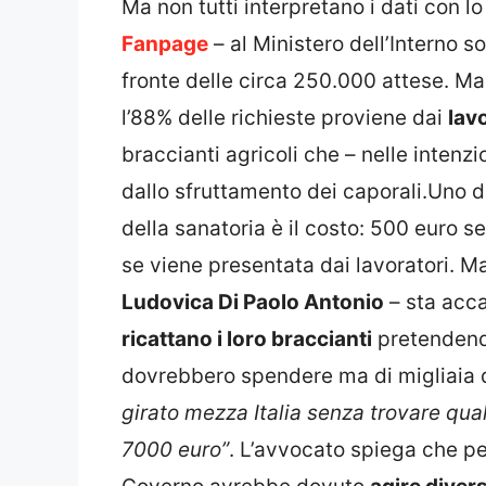
Ma non tutti interpretano i dati con l
Fanpage
– al Ministero dell’Interno s
fronte delle circa 250.000 attese. Ma
l’88% delle richieste proviene dai
lav
braccianti agricoli che – nelle intenzi
dallo sfruttamento dei caporali.Uno 
della sanatoria è il costo: 500 euro se 
se viene presentata dai lavoratori. Ma
Ludovica Di Paolo Antonio
– sta acca
ricattano i loro braccianti
pretendend
dovrebbero spendere ma di migliaia d
girato mezza Italia senza trovare qua
7000 euro”
. L’avvocato spiega che per