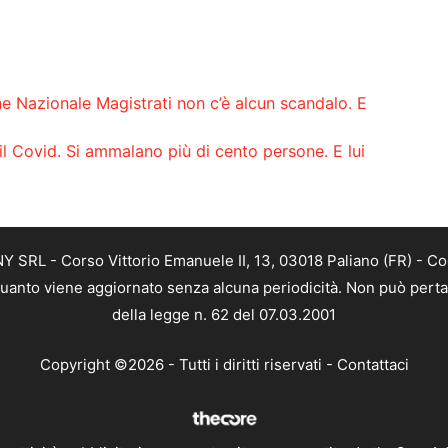
ne Nazionale Magistrati non c’è alcun scandalo. E
l Covid. Si ammalano più di cento persone. E lui
SRL - Corso Vittorio Emanuele II, 13, 03018 Paliano (FR) - Co
 quanto viene aggiornato senza alcuna periodicità. Non può perta
della legge n. 62 del 07.03.2001
Copyright ©2026 - Tutti i diritti riservati -
Contattaci