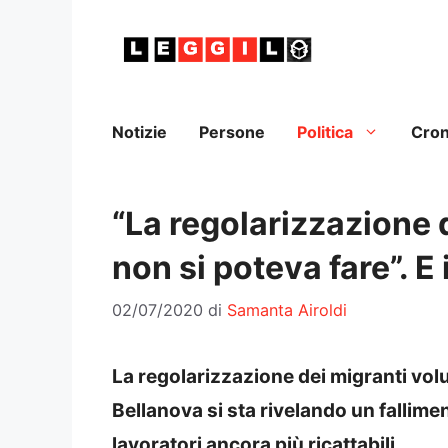
Vai
al
contenuto
Notizie
Persone
Politica
Cro
“La regolarizzazione 
non si poteva fare”. E
02/07/2020
di
Samanta Airoldi
La regolarizzazione dei migranti volu
Bellanova si sta rivelando un fallime
lavoratori ancora più ricattabili.