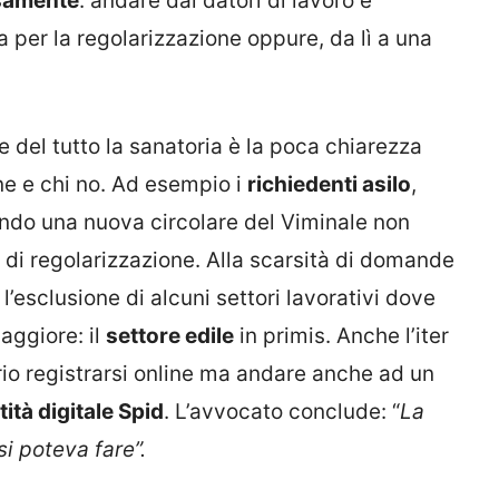
rsamente
: andare dai datori di lavoro e
 per la regolarizzazione oppure, da lì a una
re del tutto la sanatoria è la poca chiarezza
one e chi no. Ad esempio i
richiedenti asilo
,
ondo una nuova circolare del Viminale non
di regolarizzazione. Alla scarsità di domande
l’esclusione di alcuni settori lavorativi dove
aggiore: il
settore edile
in primis. Anche l’iter
io registrarsi online ma andare anche ad un
tità digitale Spid
. L’avvocato conclude: “
La
si poteva fare”.