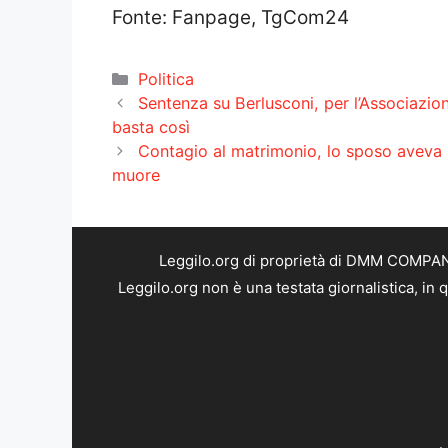
Fonte: Fanpage, TgCom24
Categorie
Politica
Sentenza su Berlusconi, per l’Associazio
basta così
Contagio al matrimonio, lo sposo aveva i
muore
Leggilo.org di proprietà di DMM COMPANY 
Leggilo.org non è una testata giornalistica, in