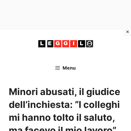
Vai
al
contenuto
Menu
Minori abusati, il giudice
dell’inchiesta: “I colleghi
mi hanno tolto il saluto,
ma facevo il mio lavoro”