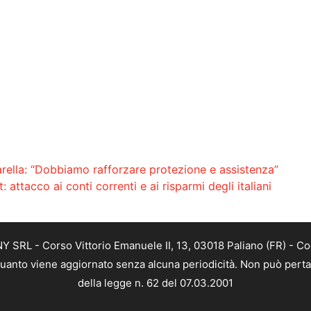
arella: “Dobbiamo rafforzare protezione e assistenza”
 attacco ai conti correnti e ai risparmi degli italiani
SRL - Corso Vittorio Emanuele II, 13, 03018 Paliano (FR) - Co
 quanto viene aggiornato senza alcuna periodicità. Non può perta
della legge n. 62 del 07.03.2001