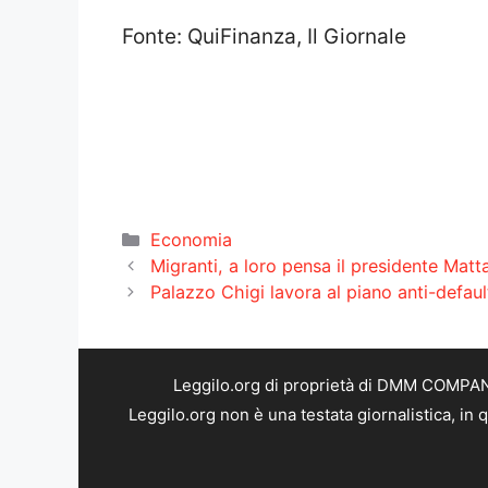
Fonte: QuiFinanza, Il Giornale
Categorie
Economia
Migranti, a loro pensa il presidente Matt
Palazzo Chigi lavora al piano anti-default:
Leggilo.org di proprietà di DMM COMPANY 
Leggilo.org non è una testata giornalistica, in