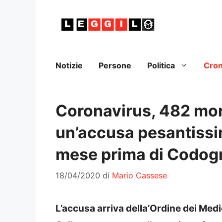
Vai
al
contenuto
Notizie
Persone
Politica
Cro
Coronavirus, 482 morti
un’accusa pesantissim
mese prima di Codog
18/04/2020
di
Mario Cassese
L’accusa arriva della’Ordine dei Medi