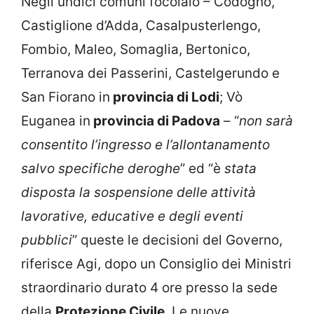
Negli undici comuni focolaio – Codogno,
Castiglione d’Adda, Casalpusterlengo,
Fombio, Maleo, Somaglia, Bertonico,
Terranova dei Passerini, Castelgerundo e
San Fiorano in
provincia di Lodi
; Vò
Euganea in
provincia di
Padova
– “
non sarà
consentito l’ingresso e l’allontanamento
salvo specifiche deroghe
” ed “è
stata
disposta la sospensione delle attività
lavorative, educative e degli eventi
pubblici
” queste le decisioni del Governo,
riferisce Agi, dopo un Consiglio dei Ministri
straordinario durato 4 ore presso la sede
della
Protezione Civile
. Le nuove