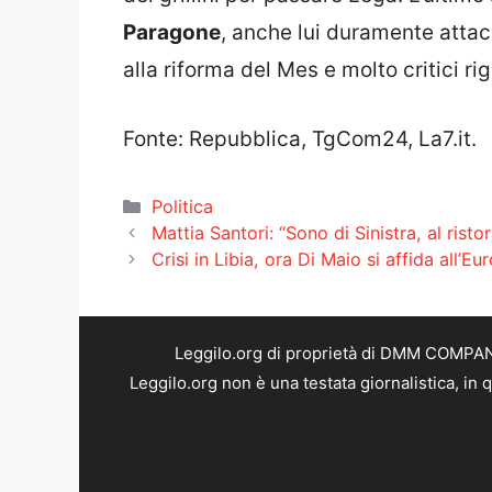
Paragone
, anche lui duramente attacc
alla riforma del Mes e molto critici r
Fonte: Repubblica, TgCom24, La7.it.
Categorie
Politica
Mattia Santori: “Sono di Sinistra, al rist
Crisi in Libia, ora Di Maio si affida all’Eu
Leggilo.org di proprietà di DMM COMPANY 
Leggilo.org non è una testata giornalistica, in