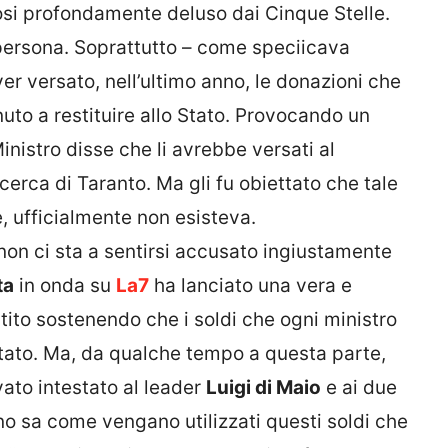
osi profondamente deluso dai Cinque Stelle.
persona. Soprattutto – come speciicava
r versato, nell’ultimo anno, le donazioni che
uto a restituire allo Stato. Provocando un
nistro disse che li avrebbe versati al
cerca di Taranto. Ma gli fu obiettato che tale
, ufficialmente non esisteva.
non ci sta a sentirsi accusato ingiustamente
ta
in onda su
La7
ha lanciato una vera e
ito sostenendo che i soldi che ogni ministro
 Stato. Ma, da qualche tempo a questa parte,
vato intestato al leader
Luigi di Maio
e ai due
o sa come vengano utilizzati questi soldi che