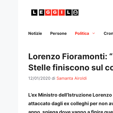
Vai
al
contenuto
Notizie
Persone
Politica
Cro
Lorenzo Fioramonti: 
Stelle finiscono sul c
12/01/2020
di
Samanta Airoldi
L’ex Ministro dell’Istruzione Lorenz
attaccato dagli ex colleghi per non a
anno, spiega dove vanno a finire quei