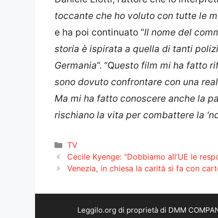
toccante che ho voluto con tutte le m
e ha poi continuato “
Il nome del comm
storia è ispirata a quella di tanti poli
Germania
“. “Q
uesto film mi ha fatto 
sono dovuto confrontare con una realt
Ma mi ha fatto conoscere anche la par
rischiano la vita per combattere la ‘
Categorie
TV
Cecile Kyenge: “Dobbiamo all’UE le respon
Venezia, in chiesa la carità si fa con ca
Leggilo.org di proprietà di DMM COMPANY 