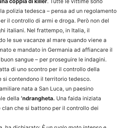
na coppia di killer
. Tutte le vittime sono
 – la polizia tedesca – pensa ad un regolamento
 per il controllo di armi e droga. Però non del
 italiani. Nel frattempo, in Italia, il
do le sue vacanze al mare quando viene a
amato e mandato in Germania ad affiancare il
e buon sangue – per proseguire le indagini.
tta di uno scontro per il controllo della
 si contendono il territorio tedesco.
familiare nata a San Luca, un paesino
ale della
‘ndrangheta.
Una faida iniziata
 clan che si battono per il controllo dei
ta, ha dichiarato:
È un ruolo moto intenso e