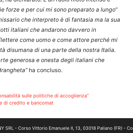
ie forze e per cui mi sono preparato a lungo
“
issario che interpreto è di fantasia ma la sua
ziotti italiani che andarono davvero in
riflettere come uomo e come attore perché mi
à disumana di una parte della nostra Italia.
te generosa e onesta degli italiani che
ndrangheta”
ha concluso.
sabilità sulle politiche di accoglienza”
rte di credito e bancomat
SRL - Corso Vittorio Emanuele II, 13, 03018 Paliano (FR) - Co