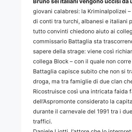
Bruno sei italiani vengono uccisi da u
giovani calabresi: la Kriminalpolizei
di conti tra turchi, albanesi e italiani
tutto convinti chiedono aiuto ai colleghi
commissario Battaglia sta trascorren
sapere della strage: viene così richi
collega Block – con il quale non corr
Battaglia capisce subito che non si tra
droga, ma tra famiglie di due clan che
Ricostruisce così una intricata faida 
dell’Aspromonte considerato la capit
durante il carnevale del 1991 tra i due
traffici.
Daniele Liotti, l’attore che lo interpre